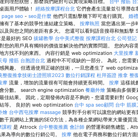
達到理想狀態，那麼我們絕對可以實現策略目標。
台中 撥筋
台
視桌面用戶體驗！
經絡按摩課程台北
它們會產生流量並引導潛在
 page seo
-
seo是什麼
他們只需點擊幾下即可進行購買。
婚
擁有了基本的競爭性連結建立策略。
按摩執照
當您邁出第一步
以及與您之間的差距有多大。 您還可以看到語音搜尋和無點擊 SE
是最好的 SEO
拔罐教學
台中美式整復
按摩課程台北
公司登記
對您的用戶具有獨特的價值並解決他們的實際問題。 您的內容
找不到的東西。 內容行銷是 web optimization
大里按摩
天母 撥筋
台胞證台北
過程中不可或缺的一部分。 為此，您需要
趣。 但透過使用正確的技術，一旦您產生了 web optimizat
統整復推拿技術士證照班2023
數位行銷課程
杜拜簽證
推拿 整
按摩
流量，增加的流量很有可能會持續更長時間。
按摩
這樣就
 search engine optimization
餐廳外燴
策略由多個要
佳結果。 因此，定期發佈內容是不夠的 - 您還需要針對 Goog
 良好的 web optimization
台中 spa
seo顧問
台中 筋膜
外燴
台中西屯按摩
massage
競爭對手分析可以讓您的網站更有競
數千頁網站上實施的SEO方法，為各種企業網站帶來大量優質
摩課程
是 Attrock
台中整復推薦
會計師
的營運和銷售總監，Attr
結果為導向的數位行銷公司。
按摩
他在電子商務和數位行銷方面