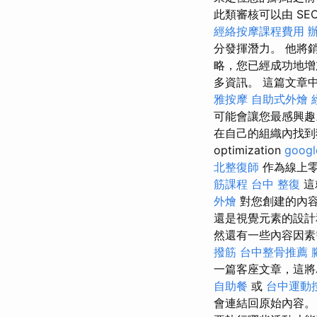
此類審核可以由 SE
經絡按摩課程費用
分發揮潛力。 他將
略，您已經成功地增
多資訊。 這篇文章中
雅按摩
自助式外燴
可能會讓您最感興趣。 在支
在自己的組織內找到獲
optimization
goog
北整復師
作為線上零
筋課程
台中 整復
這
外燴
對您創建的內容
還是視覺元素的設計
然還有一些內容因素需要考
撥筋
台中整骨推薦
一篇客座文章，這將
自助餐
或
台中運動
會連結回原始內容