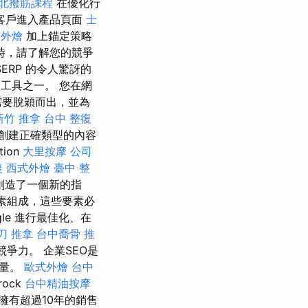
北撥筋課程
在優化行
客戶進入產品頁面
士
禮外燴
加上錨定策略
時，請了解您的競爭
RP 的令人驚訝的
工具之一。 您在網
需要脫穎而出，並為
新竹 推拿
台中 整復
創建正確類型的內容
ion
大里按摩
公司
復
西式外燴
臺中 整
創造了一個新的指
素組成，這些要素必
le 進行最佳化、在
刀
推拿
台中喬骨
推
爭力。 企業SEO是
流量。
歐式外燴
台中
ock
台中精油按摩
擁有超過10年的銷售