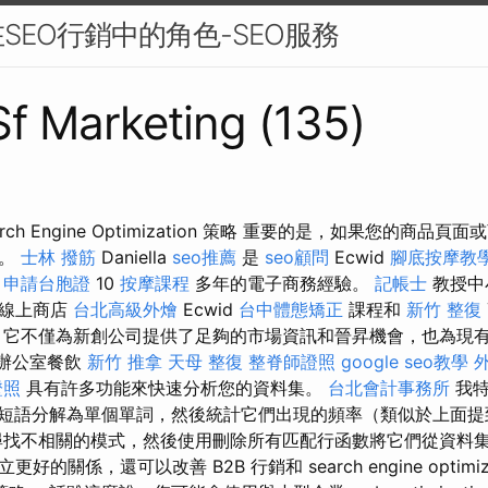
SEO行銷中的角色-SEO服務
 Sf Marketing (135)
ch Engine Optimization 策略 重要的是，如果您的商品
寫。
士林 撥筋
Daniella
seo推薦
是
seo顧問
Ecwid
腳底按摩教
有
申請台胞證
10
按摩課程
多年的電子商務經驗。
記帳士
教授中
建線上商店
台北高級外燴
Ecwid
台中體態矯正
課程和
新竹 整復
，它不僅為新創公司提供了足夠的市場資訊和晉昇機會，也為現
 - 辦公室餐飲
新竹 推拿
天母 整復
整脊師證照
google seo教學
證照
具有許多功能來快速分析您的資料集。
台北會計事務所
我特
t，它將短語分解為單個單詞，然後統計它們出現的頻率（類似於上面
找不相關的模式，然後使用刪除所有匹配行函數將它們從資料集
的關係，還可以改善 B2B 行銷和 search engine optimiza