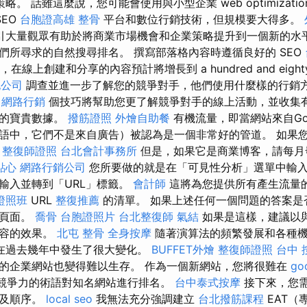
略。 話雖這麼說，您可能會使用與小型企業 web optimizatio
SEO
台胞證高雄
整骨
平台和數位行銷技術，但規模要大得多。
引大量觀眾有助於將商業市場機會和企業策略提升到一個新的水平
們所尋求的自然搜尋排名。 撰寫部落格內容時遵循良好的 SEO
，在線上創建和分享的內容預計將增長到 a hundred and eight
記公司
調查並進一步了解您的競爭對手，他們使用什麼樣的行銷
5
網路行銷
個技巧將幫助您更了解競爭對手的線上活動，並收集
通的寶貴數據。
撥筋證照
外燴自助餐
有機流量，即當網站來自Go
語中，它們不是來自廣告）被認為是一個非常好的管道。 如果
。
整復師證照
台北會計事務所
但是，如果它是商業博客，請每月
點心
網路行銷公司
您所要做的就是在「可見性分析」選單中輸
輸入並轉到「URL」標籤。
會計師
這將為您提供所有產生流量
證照班
URL
整復推薦
的清單。 如果上述任何一個問題的答案是
陸頁面。
喬骨
台胞證照片
台北整復師
氣結
如果是這樣，建議以
內容的效果。
北屯 整骨
全身按摩
隨著演算法的頻繁發展和各種
在過去幾年中發生了很大變化。
BUFFET外燴
整復師證照
台中 
勢的企業網站也變得難以生存。 作為一個新網站，您將很難在
go
此有競爭力的術語對知名網站進行排名。
台中泰式按摩
接下來，您
以及順序。
local seo
我無法充分強調建立
台北撥筋課程
EAT（