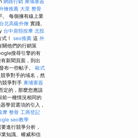
n
網路行銷
柬埔寨簽
外燴推薦
大里 整骨
。 每個擁有線上業
台北高級外燴
實踐。
y
台中肩頸按摩
北投
方式！
seo推薦
這
外
有關他們的行銷策
ogle搜尋引擎的有
您有新聞頁面，則出
發布一些帖子。
歐式
入競爭對手的域名，然
的競爭對手
柬埔寨簽
否定的，那麼您應該
與前一種情況相同的
機器學習選項的引入，
按摩 整骨
工商登記
ogle seo教學
需要進行競爭分析，
專業知識、權威和信