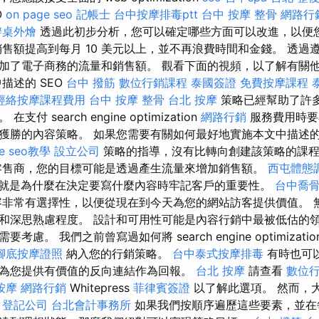
O
on page seo
記帳士
台中按摩排毒ptt
台中 按摩 整骨
網路行
辦桌外燴
透過此初步分析，您可以確定哪些方面可以改進，以便
銷售額提高到每月 10 美元以上，並不再浪費時間和金錢。 透過
加了電子商務的流量和銷售額。 觀看下面的視頻，以了解有關
描述的 SEO
台中 撥筋
數位行銷課程
泰國簽證
免費按摩課程
經絡按摩課程費用
台中 按摩 整骨
台北 按摩
策略已經幫助了許
付 search engine optimization
網路行銷
服務費用時要
勝的內容策略。 如果您需要有關如何最好地實施本文中描述的 sear
le seo教學
設立公司
策略的指導，沒有比轉向創建該策略的課
售商，您的目標可能是透過產生流量來增加銷售額。
西屯體態
就是為什麼在決定要寫什麼內容時牢記客戶的重要性。
台中喬
非常有選擇性，以便從現在到今天為您的網站訪客提供價值。 
和深思熟慮程度。 設計和可用性可能是內容行銷中最被低估的領
慮。 我們之前曾寫過如何將 search engine optimizatio
腳底按摩證照
納入您的行銷策略。
台中泰式按摩排毒
有時也可
為您提供有價值的反向連結作為回報。
台北 按摩
請查看
數位
按摩
網路行銷
Whitepress
菲律賓簽證
以了解此選項。 然而，
。
登記公司
台北會計事務所
如果我們按順序遍歷這些要素，並在