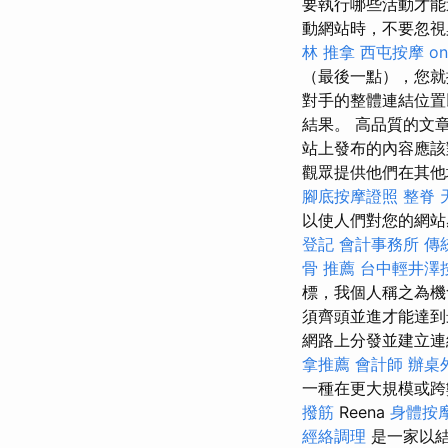
要執行哪些活動才能
動網站時，不要忽
林 推拿
西屯按摩
on
（最後一點），您就
對手的整體連結位置
結果。 高品質的文章
站上發布的內容應該
觀眾提供他們在其他地方
腳底按摩證照
整脊
以使人們對您的網站感興
登記
會計事務所
傳
骨 推薦
台中輕井澤
標，我個人稱之為機會分數。
須齊頭並進才能達到最
網路上分發並建立連結等。
拿推薦
會計師
辦桌
一種在更大規模或跨
撥筋
Reena
身體按
經絡調理
是一家以