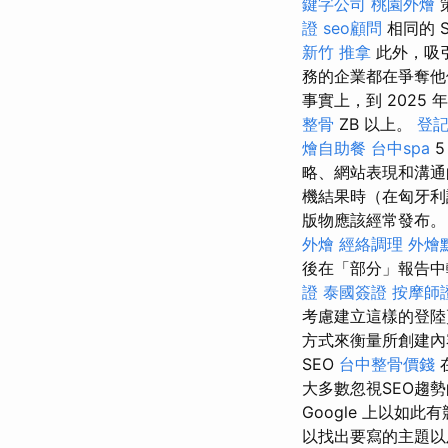
鍵字公司
桃園外燴
策
證
seo顧問
相同的 
新竹 推拿
此外，吸
務的企業都在爭奪他
事實上，到 2025 年
整骨
ZB 以上。
登
燴自助餐
台中spa
略、網站表現和溝
機結果時（在匈牙利
版物應該經常發布
外燴
經絡調理
外燴
後在「部分」報告中
證
泰國簽證
按摩師
考慮建立這樣的登
方式來衡量所創建
SEO
台中整骨價錢
大多數忽視SEO趨
Google 上以如
以找出要寫的主題