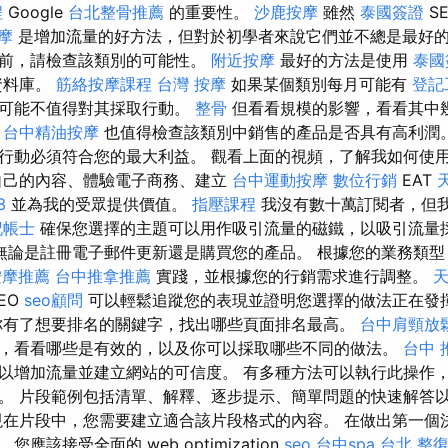
程
Google
台北整骨推薦
的重要性。
沙鹿按摩
雖然
泰國簽證
S
摩
是增加流量的好方法，但對於初學者來說它們並不總是最好的
之前，請檢查該類別的可能性。
附近按摩
最好的方法是使用
泰國
資料庫。
筋絡按摩課程
台灣 按摩
如果某個類別每月可能有
登記
可能不值得對其採取行動。
整骨
但看看規模的影響，看看其中
。
台中精油按摩
也值得檢查該類別中銷售的產品是否具有高利潤
行動必須符合您的最大利益。 觀看上面的視頻，了解我如何使
己的內容、體驗電子商務、建立
台中運動按摩
數位行銷
EAT
3
並為我的受眾提供價值。
指壓課程
我沒有數十萬訂閱者，但
記帳士
確保您選擇的主題可以用作吸引流量的磁鐵，以吸引流量
無論是註冊電子郵件更新還是購買您的產品。 根據您的業務類型，
按摩推薦
台中推拿推薦
實踐，並根據您的行銷需求進行調整。
天
EO
seo顧問
可以輕鬆追蹤您的表現並證明您選擇的做法正在發
有了想要排名的關鍵字，找出哪些頁面排名最高。
台中肩頸放
，看看哪些是有效的，以及你可以採取哪些不同的做法。
台中 
以增加流量並建立網站的可信度。 有多種方法可以執行此操作
 片段範例包括清單、解釋、逐步提示、簡單問題的快速解答以及 
現在片段中，您需要建立適合該片段格式的內容。 在做出第一個
應該接受全面的 web optimization
seo
台中spa
台北 整