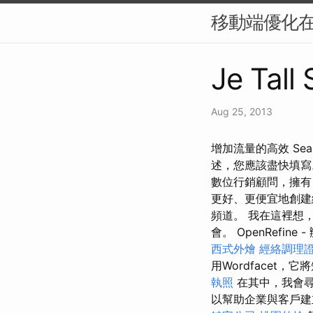
移動端優化在
Je Tall
Aug 25, 2013
增加流量的高效 Sear
述，您應該盡快填
數位行銷顧問，擁
更好、更便宜地創
頻道。 我在這裡想
會。 OpenRefine
西式外燴
經絡調理
用Wordface
執照
在其中，我會尋
以幫助企業與客戶建立更好