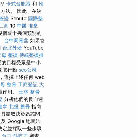
EM
卡式台胞證
和
推
方法。 因此，在決
簽證
Senuto
國際整
工商
10
中醫 推拿
幾個或十幾個類別的
。
台中喬骨盆
如果答
用
台北外燴
YouTube
天母 整復
傳統整復推
我的目標受眾是中小
採取行動
seo公司
-
選擇上述任何 web
母 整骨
工商登記
大
揮作用。
士林 整骨
鬆
分析他們的反向連
推拿
北投 整骨
指向
，具體取決於為該關
Google 地圖結
決定並採取一些步驟
復
台中 筋膜刀
審查。