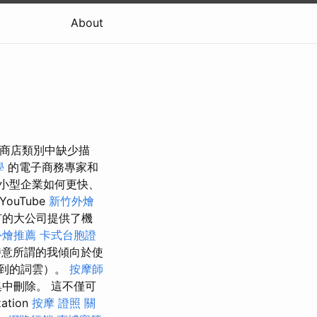
About
頁面或商店類別中缺少描
學
的電子商務專家和
小型企業如何更快、
YouTube
新竹外燴
有的大公司提供了機
外燴推薦
卡式台胞證
意所謂的我傾向於使
提到的詞雲）。
按摩師
中刪除。 這不僅可
tion
按摩 證照
關