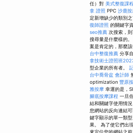
任）對
美式整復課
拿 證照
PPC
沙鹿按
定新增缺少的類別
復師證照
的關鍵字
seo推薦
次搜索，則
搜尋量是什麼樣的
案是肯定的，那麼該
台中整復推薦
分享自
拿技術士證照班202
型企業的所有者。
台中喬骨盆
會計師
optimization
豐原
雅按摩
幸運的是，S
腳底按摩課程
一旦你
結和關鍵字使用情況
您網站的反向連結可
鍵字顯示的單一類型。
果。 為了使它們出
來定位您的網站之前，您