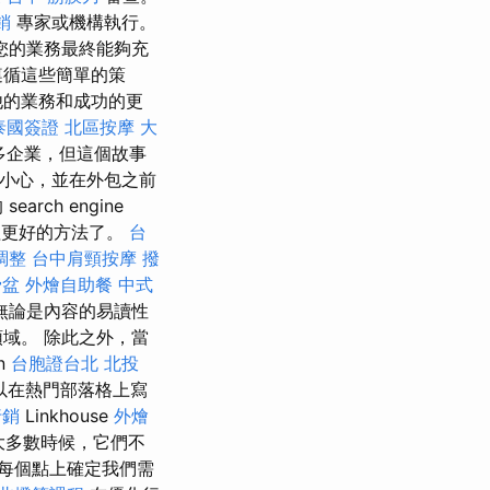
銷
專家或機構執行。
您的業務最終能夠充
遵循這些簡單的策
他的業務和成功的更
泰國簽證
北區按摩
大
多企業，但這個故事
小心，並在外包之前
ch engine
程更好的方法了。
台
調整
台中肩頸按摩
撥
骨盆
外燴自助餐
中式
無論是內容的易讀性
域。 除此之外，當
n
台胞證台北
北投
以在熱門部落格上寫
行銷
Linkhouse
外燴
大多數時候，它們不
每個點上確定我們需